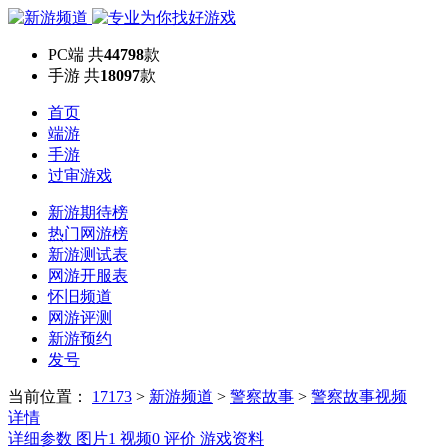
PC端
共
44798
款
手游
共
18097
款
首页
端游
手游
过审游戏
新游期待榜
热门网游榜
新游测试表
网游开服表
怀旧频道
网游评测
新游预约
发号
当前位置：
17173
>
新游频道
>
警察故事
>
警察故事视频
详情
详细参数
图片
1
视频
0
评价
游戏资料