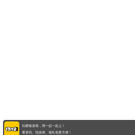
玩硬核游戏，用一起一起上！
看资讯、找游戏、领礼包更方便！