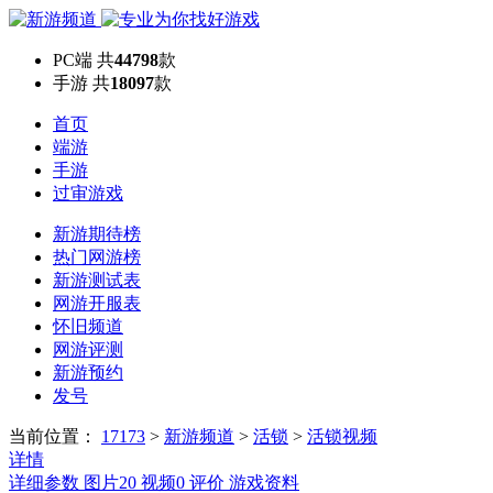
PC端
共
44798
款
手游
共
18097
款
首页
端游
手游
过审游戏
新游期待榜
热门网游榜
新游测试表
网游开服表
怀旧频道
网游评测
新游预约
发号
当前位置：
17173
>
新游频道
>
活锁
>
活锁视频
详情
详细参数
图片
20
视频
0
评价
游戏资料