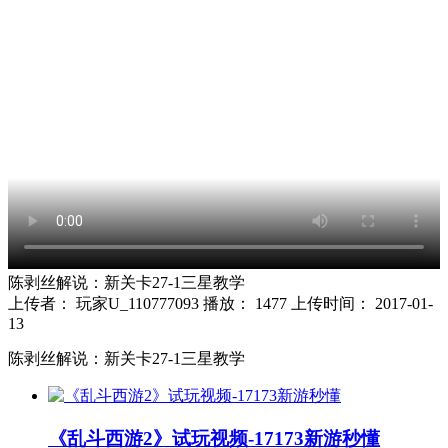
陈剥丝解说：新关卡27-1三星教学
上传者：
玩家U_110777093
播放：
1477
上传时间：
2017-01-
13
陈剥丝解说：新关卡27-1三星教学
《乱斗西游2》试玩视频-17173新游秒懂