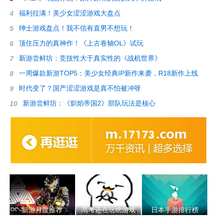
福利拉满！美少女涩涩游戏大盘点
4
绅士游戏盘点！我不信有直男不想玩！
5
顶住压力的真神作！《上古卷轴OL》试玩
6
新游尝鲜坊：竞技性大于真实性的《战机世界》
7
一周爆款新游TOP5：美少女经典IP新作来袭，R18新作上线
8
时代变了？国产涩涩游戏是真不怕被冲呀
9
新游尝鲜坊：《炽焰帝国2》部队玩法是核心
10
新游月度推荐
高考还在玩啥游戏
日本手游排行榜