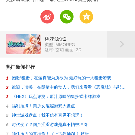
t
w
z
桃花源记2
类型: MMORPG
题材: 玄幻
画面: 2D
热门新闻排行
抱歉!狙击手在这真能为所欲为 最好玩的十大狙击游戏
1
诡谲，凄美，在阴暗中的动人，我们来看看《恶魔城》与那些迷人的2D游戏
2
《HEX》玩点评测：原汁原味的集换式卡牌游戏
3
福利拉满！美少女涩涩游戏大盘点
4
绅士游戏盘点！我不信有直男不想玩！
5
时代变了？国产涩涩游戏是真不怕被冲呀
6
顶住压力的真神作！《上古卷轴OL》试玩
7