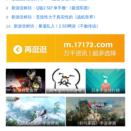
新游尝鲜坊：Q版2.5D“单手撸”《最强军团》
8
新游尝鲜坊：竞技性大于真实性的《战机世界》
9
新游尝鲜坊：暴漫乱入！2.5D网游《不败传说》
10
新游月度推荐
高考还在玩啥游戏
日本手游排行榜
《九阴真经3D》手游评测
《剑与家园》手游评测