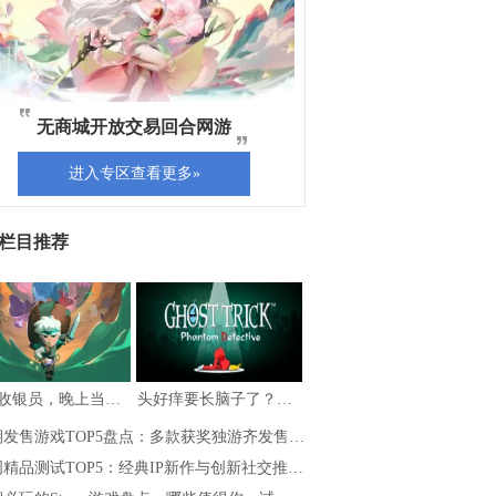
无商城开放交易回合网游
进入专区查看更多»
栏目推荐
白天收银员，晚上当勇者，《夜勤人2：无尽…
头好痒要长脑子了？盘点5款一玩就停不下的…
期发售游戏TOP5盘点：多款获奖独游齐发售…
精品测试TOP5：经典IP新作与创新社交推…