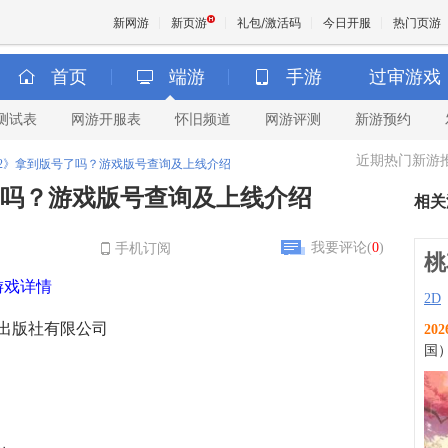
新网游
新页游
礼包/激活码
今日开服
热门页游
首页
端游
手游
过审游戏
测试表
网游开服表
怀旧频道
网游评测
新游预约
魔兽
近期热门新游
2》拿到版号了吗？游戏版号查询及上线介绍
天堂
了吗？游戏版号查询及上线介绍
相关
王权与
我要评论(
0
)
手机订阅
桃
游戏详情
2D
出版社有限公司
202
国