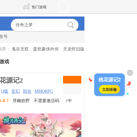
热门游戏
发号
DNF
传奇4
推荐：
鬼谷无双
盖世豪侠外传
天龙怀旧版
剑网3旗舰版
新天龙八部
游戏
×
自由
诛仙世界
新仙侠5
桃花源记2
花源记2
立刻体验
Q版
玄幻
回合
MMORPG
6-8-7
寻幽拾野
不需要激活码
（中
）