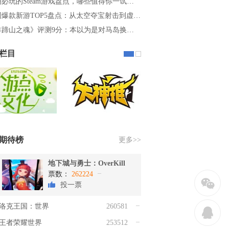
必玩的Steam游戏盘点，哪些值得你一试…
周爆款新游TOP5盘点：从太空夺宝射击到虚…
羊蹄山之魂》评测9分：本以为是对马岛换…
栏目
期待榜
更多>>
地下城与勇士：OverKill
票数：
262224
w
投一票
洛克王国：世界
260581
q
王者荣耀世界
253512