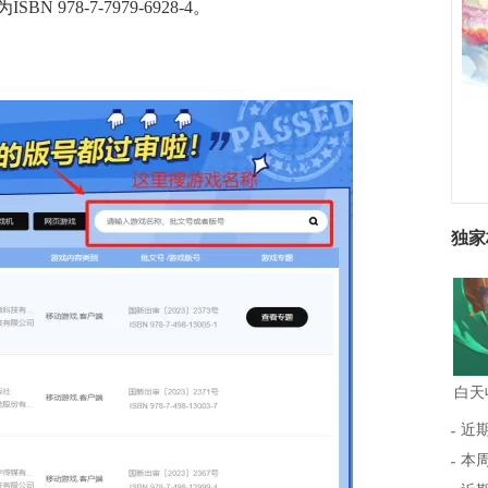
为
ISBN 978-7-7979-6928-4
。
独家
近
本周