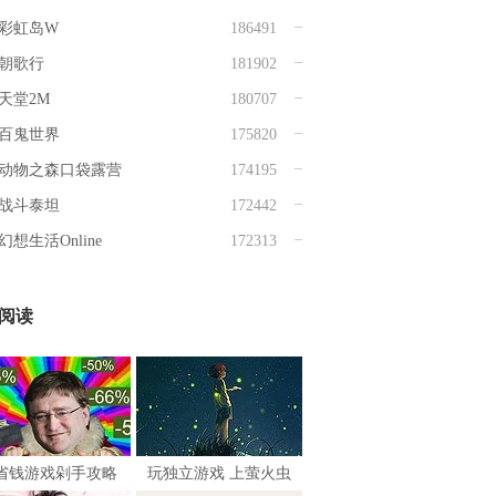
彩虹岛W
186491
朝歌行
181902
天堂2M
180707
百鬼世界
175820
动物之森口袋露营
174195
战斗泰坦
172442
幻想生活Online
172313
阅读
省钱游戏剁手攻略
玩独立游戏 上萤火虫