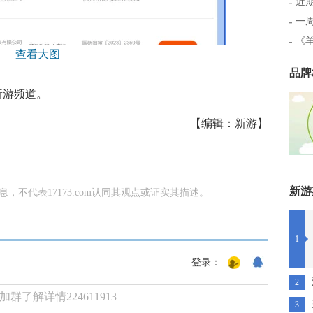
近期
一
《
品牌
新游频道。
【编辑：新游】
新游
信息，不代表17173.com认同其观点或证实其描述。
1
登录：
2
了解详情224611913
3