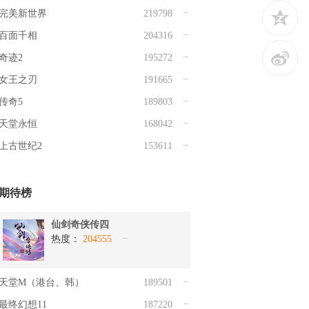
z
完美新世界
219798
百面千相
204316
t
奇迹2
195272
女王之刃
191665
传奇5
189803
天堂永恒
168042
上古世纪2
153611
期待榜
仙剑奇侠传四
热度：
204555
天堂M（港台、韩）
189501
最终幻想11
187220