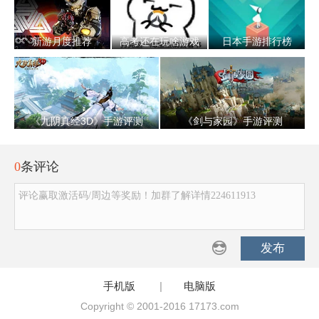
新游月度推荐
高考还在玩啥游戏
日本手游排行榜
《九阴真经3D》手游评测
《剑与家园》手游评测
0
条评论
评论赢取激活码/周边等奖励！加群了解详情224611913
发布
手机版
|
电脑版
Copyright © 2001-2016 17173.com