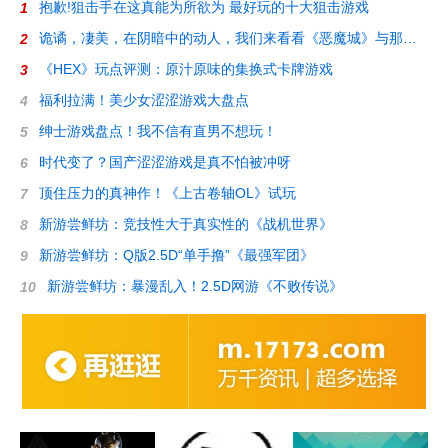
抱歉!狙击手在这真能为所欲为 最好玩的十大狙击游戏
1
诡谲，凄美，在阴暗中的动人，我们来看看《恶魔城》与那些迷人的2D游戏
2
《HEX》玩点评测：原汁原味的集换式卡牌游戏
3
福利拉满！美少女涩涩游戏大盘点
4
绅士游戏盘点！我不信有直男不想玩！
5
时代变了？国产涩涩游戏是真不怕被冲呀
6
顶住压力的真神作！《上古卷轴OL》试玩
7
新游尝鲜坊：竞技性大于真实性的《战机世界》
8
新游尝鲜坊：Q版2.5D“单手撸”《最强军团》
9
新游尝鲜坊：暴漫乱入！2.5D网游《不败传说》
10