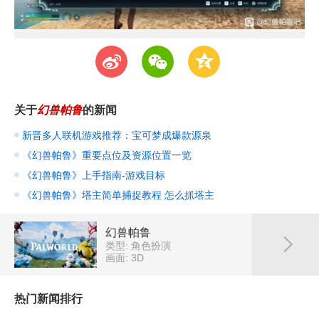
t
w
z
关于
幻兽帕鲁
的新闻
新晋多人联机游戏推荐：宝可梦成爆款源泉
《幻兽帕鲁》重要点位及资源位置一览
《幻兽帕鲁》上手指南-游戏目标
《幻兽帕鲁》塔主简单捕捉教程 怎么抓塔主
幻兽帕鲁
类型: 角色扮演
画面: 3D
热门新闻排行