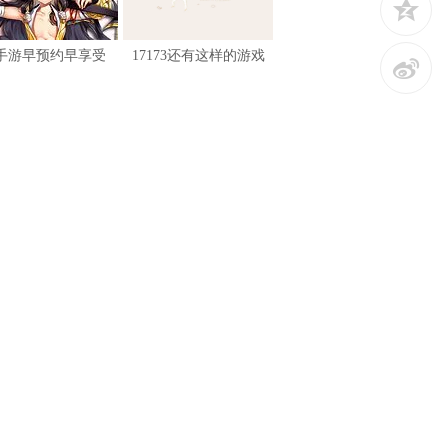
z
手游早预约早享受
17173还有这样的游戏
t