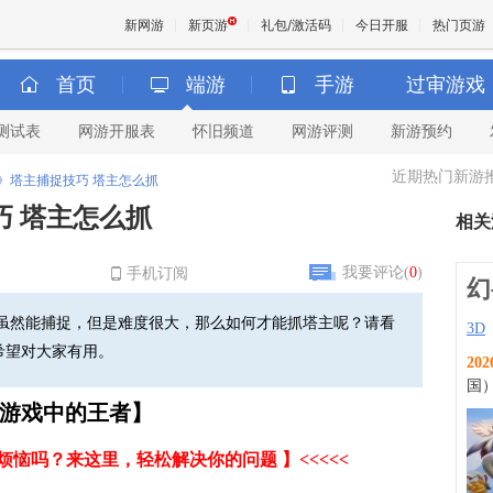
新网游
新页游
礼包/激活码
今日开服
热门页游
首页
端游
手游
过审游戏
测试表
网游开服表
怀旧频道
网游评测
新游预约
魔兽
近期热门新游
》塔主捕捉技巧 塔主怎么抓
天堂
 塔主怎么抓
相关
王权与
我要评论(
0
)
手机订阅
幻
虽然能捕捉，但是难度很大，那么如何才能抓塔主呢？请看
3D
希望对大家有用。
202
国
成为游戏中的王者】
关烦恼吗？来这里，轻松解决你的问题 】<<<<<