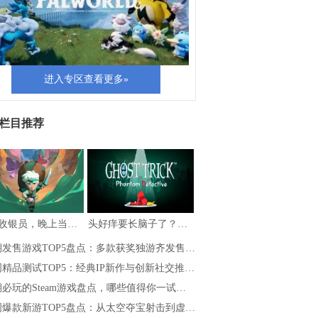
进入专区查看更多»
栏目推荐
白天收银员，晚上当勇者，《夜勤人2：无尽…
头好痒要长脑子了？盘点5款一玩就停不下的…
期发售游戏TOP5盘点：多款获奖独游齐发售…
精品测试TOP5：经典IP新作与创新社交推…
必玩的Steam游戏盘点，哪些值得你一试…
周爆款新游TOP5盘点：从太空夺宝射击到虚…