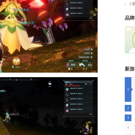
《
品牌
新游
1
2
3
4