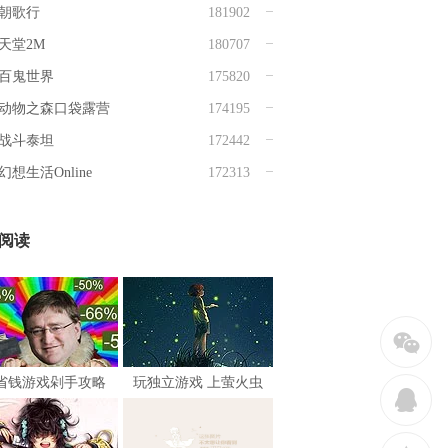
朝歌行
181902
天堂2M
180707
百鬼世界
175820
动物之森口袋露营
174195
战斗泰坦
172442
幻想生活Online
172313
阅读
w
省钱游戏剁手攻略
玩独立游戏 上萤火虫
q