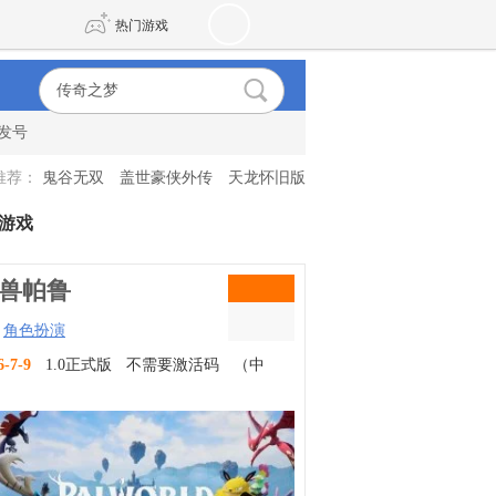
热门游戏
发号
DNF
传奇4
推荐：
鬼谷无双
盖世豪侠外传
天龙怀旧版
剑网3旗舰版
新天龙八部
游戏
自由
诛仙世界
新仙侠5
兽帕鲁
角色扮演
6-7-9
1.0正式版
不需要激活码
（中
）