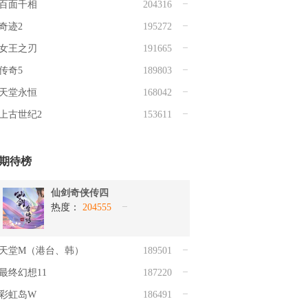
百面千相
204316
奇迹2
195272
女王之刃
191665
传奇5
189803
天堂永恒
168042
上古世纪2
153611
期待榜
仙剑奇侠传四
热度：
204555
天堂M（港台、韩）
189501
最终幻想11
187220
彩虹岛W
186491