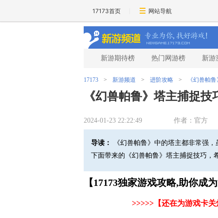
17173首页
网站导航
新游期待榜
热门网游榜
新游
17173
>
新游频道
>
进阶攻略
>
《幻兽帕鲁
《幻兽帕鲁》塔主捕捉技巧
2024-01-23 22:22:49
作者：官方
导读：
《幻兽帕鲁》中的塔主都非常强，
下面带来的《幻兽帕鲁》塔主捕捉技巧，
【17173独家游戏攻略,助你
>>>>>【还在为游戏卡