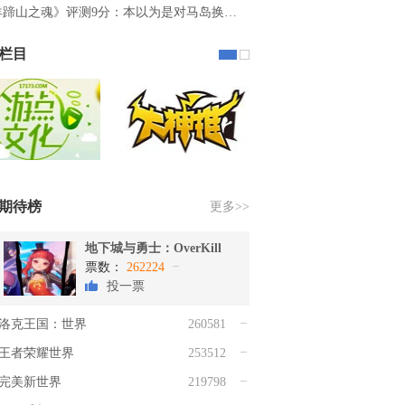
羊蹄山之魂》评测9分：本以为是对马岛换…
栏目
期待榜
更多>>
地下城与勇士：OverKill
票数：
262224
投一票
洛克王国：世界
260581
王者荣耀世界
253512
完美新世界
219798