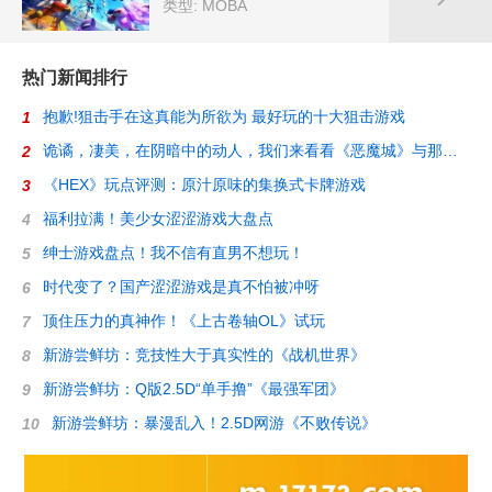
类型: MOBA
热门新闻排行
抱歉!狙击手在这真能为所欲为 最好玩的十大狙击游戏
1
诡谲，凄美，在阴暗中的动人，我们来看看《恶魔城》与那些迷人的2D游戏
2
《HEX》玩点评测：原汁原味的集换式卡牌游戏
3
福利拉满！美少女涩涩游戏大盘点
4
绅士游戏盘点！我不信有直男不想玩！
5
时代变了？国产涩涩游戏是真不怕被冲呀
6
顶住压力的真神作！《上古卷轴OL》试玩
7
新游尝鲜坊：竞技性大于真实性的《战机世界》
8
新游尝鲜坊：Q版2.5D“单手撸”《最强军团》
9
新游尝鲜坊：暴漫乱入！2.5D网游《不败传说》
10