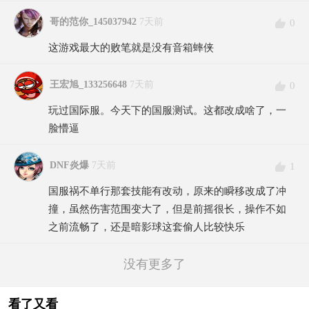
哥的范你_145037942
7天前
0
这游戏最大的败笔就是没有音箱蟀侠
王宏旭_133256648
7天前
0
玩过国际服。今天下的国服测试。这都改成啥了，一
脸懵逼
DNF炎爆
7天前
1
国服祸不单行那套技能有改动，原来的瞬移改成了冲
撞，虽然伤害范围变大了，但是前摇很长，操作不如
之前流畅了，还是暗影球这套偷人比较快乐
没有更多了
看了又看