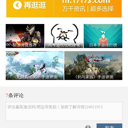
新游月度推荐
高考还在玩啥游戏
日本手游排行榜
《九阴真经3D》手游评测
《剑与家园》手游评测
7
条评论
评论赢取激活码/周边等奖励！加群了解详情224611913