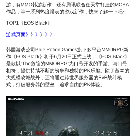
游，有
MMO韩游新作
，还有
腾讯联合任天堂打造
的
M
O
B
A
作品
，
等一系列热度爆表的游戏新作，快来了解一下吧~
TOP1
《EOS Black》
游戏页面》》》》》》
韩国游戏公司Blue Potion Games旗下多平台MMORPG新
作《EOS Black》将于6月20日正式上线
，
《EOS Black》
是款以“The危险的MMORPG”为口号开发的手游。与口号
相符，提供持续不断的纷争和独特的PK乐趣。除了基本的
大规模攻城战外，还将通过跨世界服务器的PvP战斗模
式，打破服务器的壁垒，追求自由的PK体验。