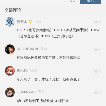
发布
全部评论
7天前
0
V
照明术
TOP2《宝可梦大集结》TOP3《永劫无间手游》TOP4
《艾尔登法环》TOP5《三角洲行动》
水³_170556409
7天前
0
有没有比较超模的宝可梦，不知道该玩啥
两人疚·
7天前
0
今天玩了一会，才玩了几把，就有点腻了
1_161024546
7天前
0
减CD不如删了把成长减CD还回来