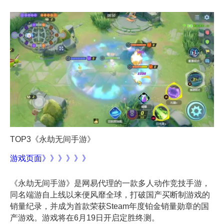
TOP
3
《永劫无间手游》
游戏页面》》》》》》
《永劫无间手游》是网易代理的一款多人动作竞技手游，
同名端游自上线以来便风靡全球，打破国产买断制游戏的
销量纪录，并成为首款荣获Steam年度铂金销量勋章的国
产游戏。游戏
将
在
6月19日开启定胜终测。