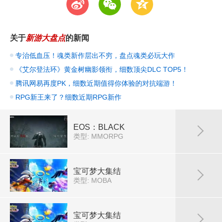
t
w
z
关于
新游大盘点
的新闻
专治低血压！魂类新作层出不穷，盘点魂类必玩大作
《艾尔登法环》黄金树幽影领衔，细数顶尖DLC TOP5！
腾讯网易再度PK，细数近期值得你体验的对抗端游！
RPG新王来了？细数近期RPG新作
EOS：BLACK
类型: MMORPG
宝可梦大集结
类型: MOBA
宝可梦大集结