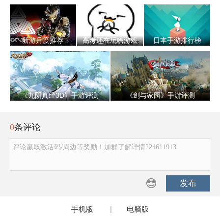
新游月度推荐
高考还在玩啥游戏
日本手游排行榜
《九阴真经3D》手游评测
《剑与家园》手游评测
0
条评论
评论赢取激活码/周边等奖励！加群了解详情224611913
发布
手机版
|
电脑版