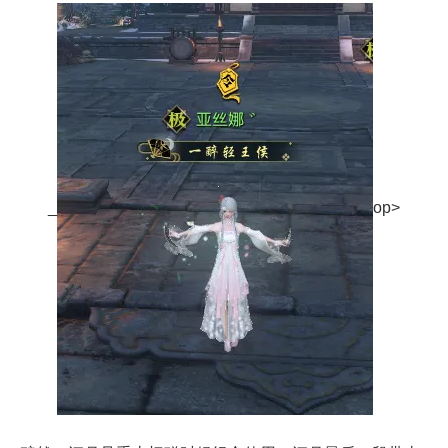
_
op>