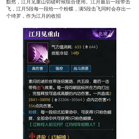
黯然，江月见重山切磋时候组合使用。江月最后一段带击
飞，江月5段每一段给一个粉蝶，满5段击飞同时会存出一
个绮罗，作为江月的收招