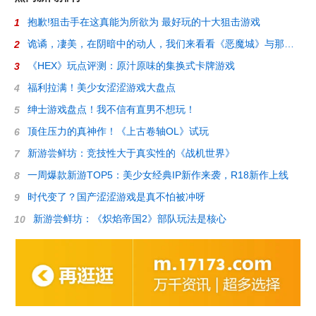
抱歉!狙击手在这真能为所欲为 最好玩的十大狙击游戏
1
诡谲，凄美，在阴暗中的动人，我们来看看《恶魔城》与那些迷人的2D游戏
2
《HEX》玩点评测：原汁原味的集换式卡牌游戏
3
福利拉满！美少女涩涩游戏大盘点
4
绅士游戏盘点！我不信有直男不想玩！
5
顶住压力的真神作！《上古卷轴OL》试玩
6
新游尝鲜坊：竞技性大于真实性的《战机世界》
7
一周爆款新游TOP5：美少女经典IP新作来袭，R18新作上线
8
时代变了？国产涩涩游戏是真不怕被冲呀
9
新游尝鲜坊：《炽焰帝国2》部队玩法是核心
10