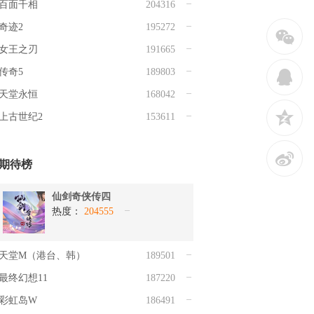
百面千相
204316
奇迹2
195272
w
女王之刃
191665
传奇5
189803
q
天堂永恒
168042
z
上古世纪2
153611
t
期待榜
仙剑奇侠传四
热度：
204555
天堂M（港台、韩）
189501
最终幻想11
187220
彩虹岛W
186491