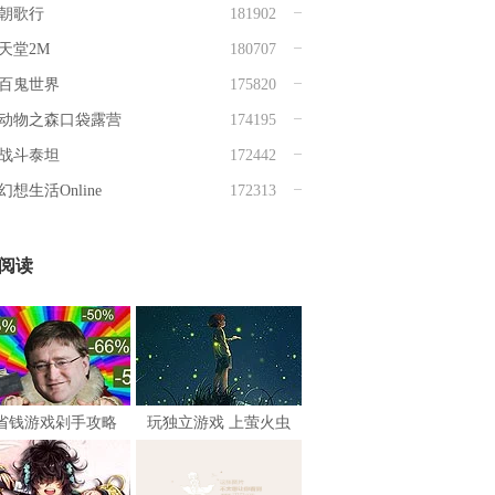
朝歌行
181902
天堂2M
180707
百鬼世界
175820
动物之森口袋露营
174195
战斗泰坦
172442
幻想生活Online
172313
阅读
省钱游戏剁手攻略
玩独立游戏 上萤火虫