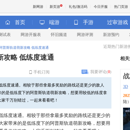
新网游
新页游
礼包/激活码
今日开服
热门页游
首页
端游
手游
过审游戏
测试表
网游开服表
怀旧频道
网游评测
新游预约
魔兽
近期热门新游
阿普斯轨道萌新攻略 低练度速通
天堂
新攻略 低练度速通
相关
王权与
我要评论(
0
)
手机订阅
战
低练度速通。相较于那些拿最多奖励的路线还是更少的敌人
3D
来的是低练度下的阿普斯轨道萌新攻略，想要用较低的练度拿
202
大家千万别错过，一起来看看吧！
陆
低练度速通。相较于那些拿最多奖励的路线还是更少的
大家带来的是低练度下的阿普斯轨道萌新攻略，想要用