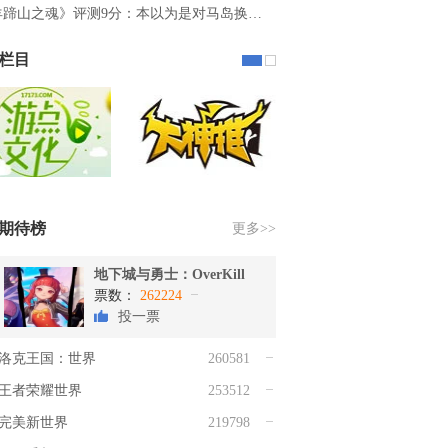
羊蹄山之魂》评测9分：本以为是对马岛换…
栏目
期待榜
更多>>
地下城与勇士：OverKill
票数：
262224
投一票
洛克王国：世界
260581
王者荣耀世界
253512
完美新世界
219798