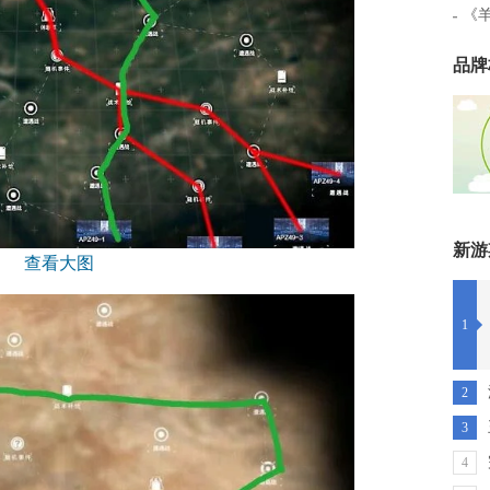
《
品牌
新游
1
2
3
4