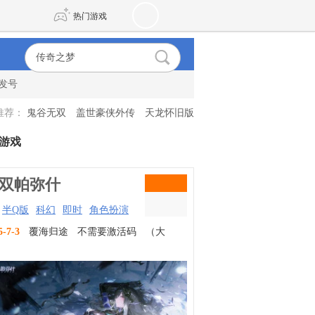
热门游戏
发号
DNF
传奇4
推荐：
鬼谷无双
盖世豪侠外传
天龙怀旧版
剑网3旗舰版
新天龙八部
游戏
自由
诛仙世界
新仙侠5
双帕弥什
半Q版
科幻
即时
角色扮演
5-7-3
覆海归途
不需要激活码
（大
）