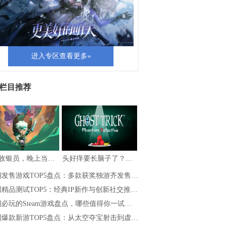
进入专区查看更多»
栏目推荐
白天收银员，晚上当勇者，《夜勤人2：无尽…
头好痒要长脑子了？盘点5款一玩就停不下的…
期发售游戏TOP5盘点：多款获奖独游齐发售…
精品测试TOP5：经典IP新作与创新社交推…
必玩的Steam游戏盘点，哪些值得你一试…
周爆款新游TOP5盘点：从太空夺宝射击到虚…