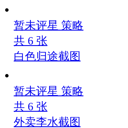
暂未评星
策略
共
6
张
白色归途截图
暂未评星
策略
共
6
张
外卖李水截图