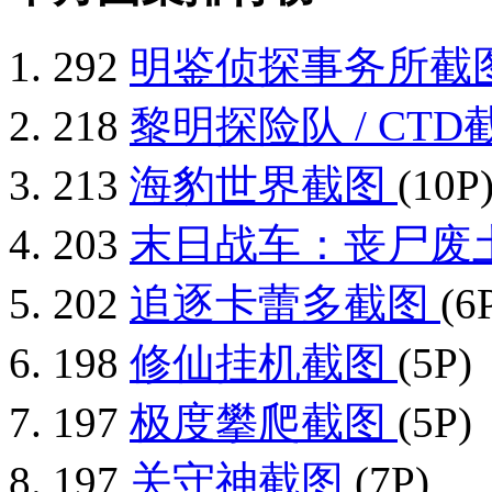
292
明鉴侦探事务所截
218
黎明探险队 / CT
213
海豹世界截图
(10P
203
末日战车：丧尸废
202
追逐卡蕾多截图
(6
198
修仙挂机截图
(5P)
197
极度攀爬截图
(5P)
197
关守神截图
(7P)