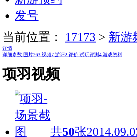
发号
当前位置：
17173
>
新游
详情
详细参数
图片
263
视频
7
游评
2
评价
试玩评测
4
游戏资料
项羽视频
共
50
张
2014.09.0