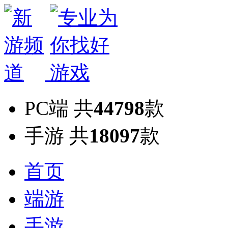
PC端
共
44798
款
手游
共
18097
款
首页
端游
手游