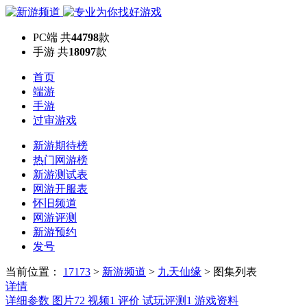
PC端
共
44798
款
手游
共
18097
款
首页
端游
手游
过审游戏
新游期待榜
热门网游榜
新游测试表
网游开服表
怀旧频道
网游评测
新游预约
发号
当前位置：
17173
>
新游频道
>
九天仙缘
>
图集列表
详情
详细参数
图片
72
视频
1
评价
试玩评测
1
游戏资料