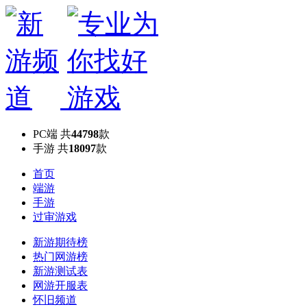
PC端
共
44798
款
手游
共
18097
款
首页
端游
手游
过审游戏
新游期待榜
热门网游榜
新游测试表
网游开服表
怀旧频道