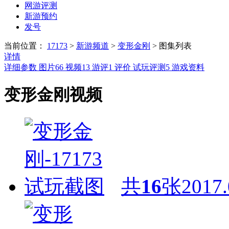
网游评测
新游预约
发号
当前位置：
17173
>
新游频道
>
变形金刚
>
图集列表
详情
详细参数
图片
66
视频
13
游评
1
评价
试玩评测
5
游戏资料
变形金刚视频
共
16
张
2017.