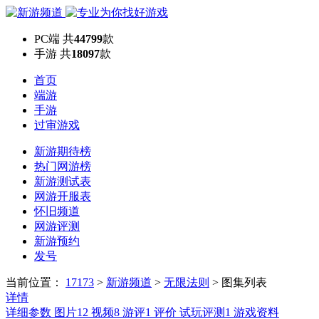
PC端
共
44799
款
手游
共
18097
款
首页
端游
手游
过审游戏
新游期待榜
热门网游榜
新游测试表
网游开服表
怀旧频道
网游评测
新游预约
发号
当前位置：
17173
>
新游频道
>
无限法则
>
图集列表
详情
详细参数
图片
12
视频
8
游评
1
评价
试玩评测
1
游戏资料