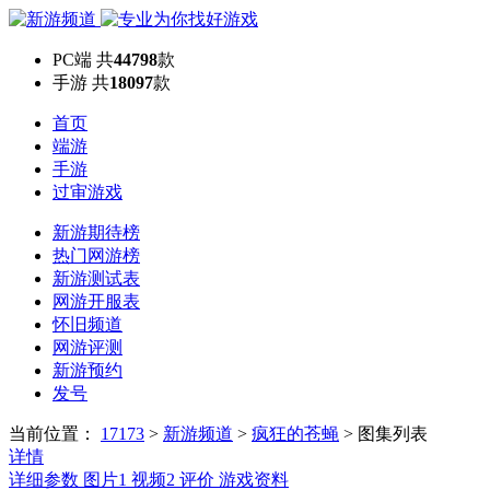
PC端
共
44798
款
手游
共
18097
款
首页
端游
手游
过审游戏
新游期待榜
热门网游榜
新游测试表
网游开服表
怀旧频道
网游评测
新游预约
发号
当前位置：
17173
>
新游频道
>
疯狂的苍蝇
>
图集列表
详情
详细参数
图片
1
视频
2
评价
游戏资料