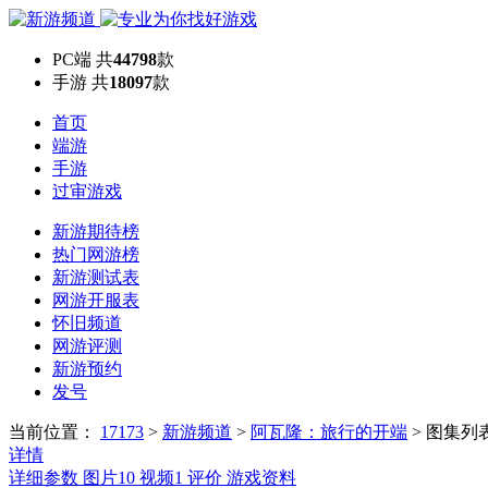
PC端
共
44798
款
手游
共
18097
款
首页
端游
手游
过审游戏
新游期待榜
热门网游榜
新游测试表
网游开服表
怀旧频道
网游评测
新游预约
发号
当前位置：
17173
>
新游频道
>
阿瓦隆：旅行的开端
>
图集列
详情
详细参数
图片
10
视频
1
评价
游戏资料