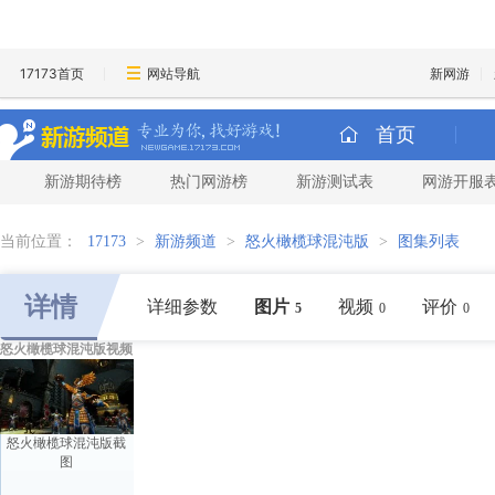
17173首页
网站导航
新网游
首页
新游期待榜
热门网游榜
新游测试表
网游开服
当前位置：
17173
>
新游频道
>
怒火橄榄球混沌版
>
图集列表
详情
详细参数
图片
视频
评价
5
0
0
怒火橄榄球混沌版视频
怒火橄榄球混沌版截
图