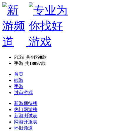
PC端
共
44798
款
手游
共
18097
款
首页
端游
手游
过审游戏
新游期待榜
热门网游榜
新游测试表
网游开服表
怀旧频道