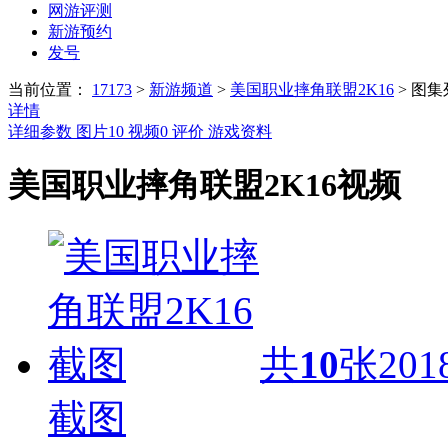
网游评测
新游预约
发号
当前位置：
17173
>
新游频道
>
美国职业摔角联盟2K16
>
图集
详情
详细参数
图片
10
视频
0
评价
游戏资料
美国职业摔角联盟2K16视频
共
10
张
201
截图