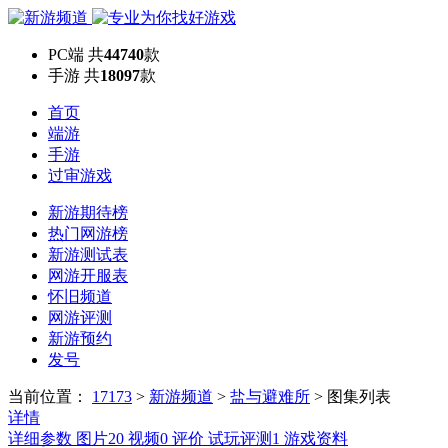
PC端
共
44740
款
手游
共
18097
款
首页
端游
手游
过审游戏
新游期待榜
热门网游榜
新游测试表
网游开服表
怀旧频道
网游评测
新游预约
发号
当前位置：
17173
>
新游频道
>
盐与避难所
>
图集列表
详情
详细参数
图片
20
视频
0
评价
试玩评测
1
游戏资料