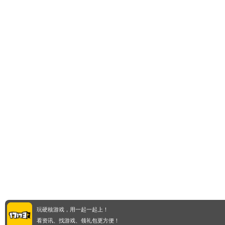
玩硬核游戏，用一起一起上！
看资讯、找游戏、领礼包更方便！