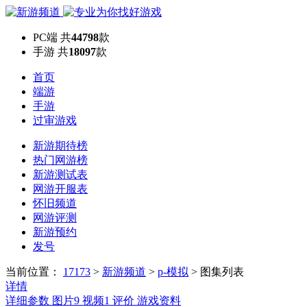
PC端
共
44798
款
手游
共
18097
款
首页
端游
手游
过审游戏
新游期待榜
热门网游榜
新游测试表
网游开服表
怀旧频道
网游评测
新游预约
发号
当前位置：
17173
>
新游频道
>
p-模拟
>
图集列表
详情
详细参数
图片
9
视频
1
评价
游戏资料