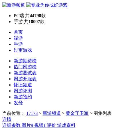
PC端
共
44798
款
手游
共
18097
款
首页
端游
手游
过审游戏
新游期待榜
热门网游榜
新游测试表
网游开服表
怀旧频道
网游评测
新游预约
发号
当前位置：
17173
>
新游频道
>
黄金守卫军
>
图集列表
详情
详细参数
图片
9
视频
1
评价
游戏资料