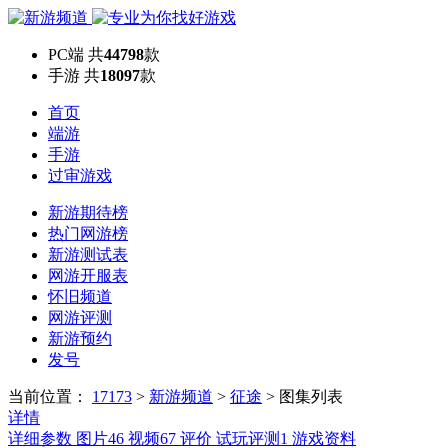
PC端
共
44798
款
手游
共
18097
款
首页
端游
手游
过审游戏
新游期待榜
热门网游榜
新游测试表
网游开服表
怀旧频道
网游评测
新游预约
发号
当前位置：
17173
>
新游频道
>
征途
>
图集列表
详情
详细参数
图片
46
视频
67
评价
试玩评测
1
游戏资料