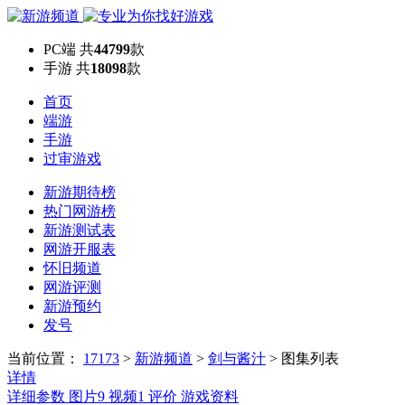
PC端
共
44799
款
手游
共
18098
款
首页
端游
手游
过审游戏
新游期待榜
热门网游榜
新游测试表
网游开服表
怀旧频道
网游评测
新游预约
发号
当前位置：
17173
>
新游频道
>
剑与酱汁
>
图集列表
详情
详细参数
图片
9
视频
1
评价
游戏资料