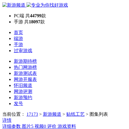
PC端
共
44799
款
手游
共
18097
款
首页
端游
手游
过审游戏
新游期待榜
热门网游榜
新游测试表
网游开服表
怀旧频道
网游评测
新游预约
发号
当前位置：
17173
>
新游频道
>
贴纸工艺
>
图集列表
详情
详细参数
图片
5
视频
0
评价
游戏资料