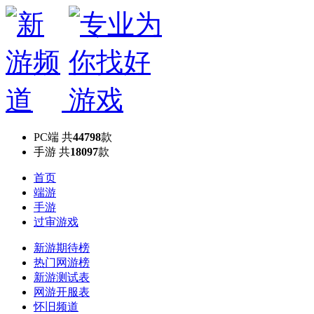
PC端
共
44798
款
手游
共
18097
款
首页
端游
手游
过审游戏
新游期待榜
热门网游榜
新游测试表
网游开服表
怀旧频道