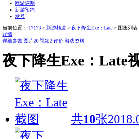
网游评测
新游预约
发号
当前位置：
17173
>
新游频道
>
夜下降生Exe：Late
>
图集列表
详情
详细参数
图片
20
视频
2
评价
游戏资料
夜下降生Exe：Late
共
10
张
2018.