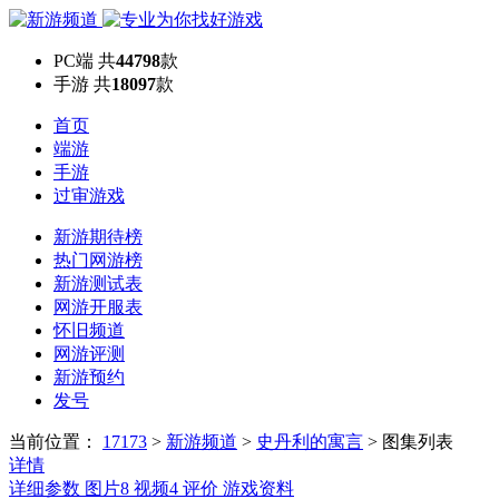
PC端
共
44798
款
手游
共
18097
款
首页
端游
手游
过审游戏
新游期待榜
热门网游榜
新游测试表
网游开服表
怀旧频道
网游评测
新游预约
发号
当前位置：
17173
>
新游频道
>
史丹利的寓言
>
图集列表
详情
详细参数
图片
8
视频
4
评价
游戏资料