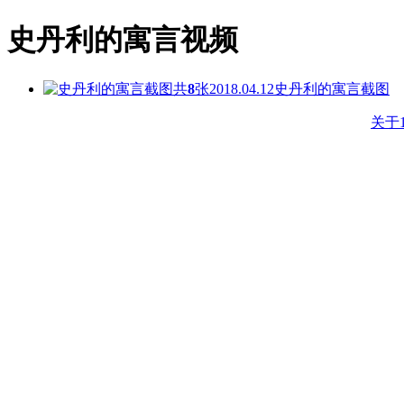
史丹利的寓言视频
共
8
张
2018.04.12
史丹利的寓言截图
关于1