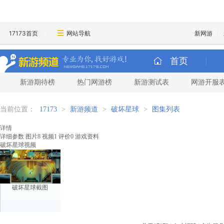
17173首页
网站导航
新网游
首页
新游期待榜
热门网游榜
新游测试表
网游开服
当前位置：
17173
>
新游频道
>
破坏星球
>
图集列表
详情
详细参数
图片
8
视频
1
评价
0
游戏资料
破坏星球视频
破坏星球截图