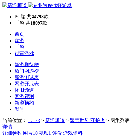
PC端
共
44798
款
手游
共
18097
款
首页
端游
手游
过审游戏
新游期待榜
热门网游榜
新游测试表
网游开服表
怀旧频道
网游评测
新游预约
发号
当前位置：
17173
>
新游频道
>
繁荣世界:守护者
>
图集列表
详情
详细参数
图片
10
视频
1
评价
游戏资料