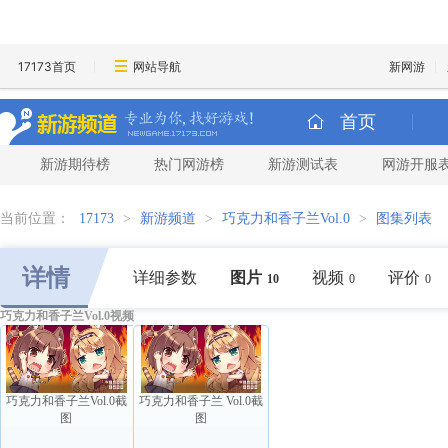
17173首页
网站导航
新网游
首页
新游期待榜
热门网游榜
新游测试表
网游开服
当前位置：
17173
>
新游频道
>
巧克力和香子兰Vol.0
>
图集列表
详情
详细参数
图片
视频
评价
10
0
0
巧克力和香子兰Vol.0视频
巧克力和香子兰Vol.0截
巧克力和香子兰 Vol.0截
图
图