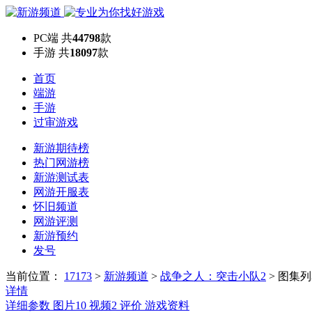
PC端
共
44798
款
手游
共
18097
款
首页
端游
手游
过审游戏
新游期待榜
热门网游榜
新游测试表
网游开服表
怀旧频道
网游评测
新游预约
发号
当前位置：
17173
>
新游频道
>
战争之人：突击小队2
>
图集列
详情
详细参数
图片
10
视频
2
评价
游戏资料