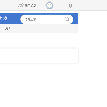
热门游戏
游戏
发号
DNF
传奇4
剑网3旗舰版
新天龙八部
自由
诛仙世界
新仙侠5