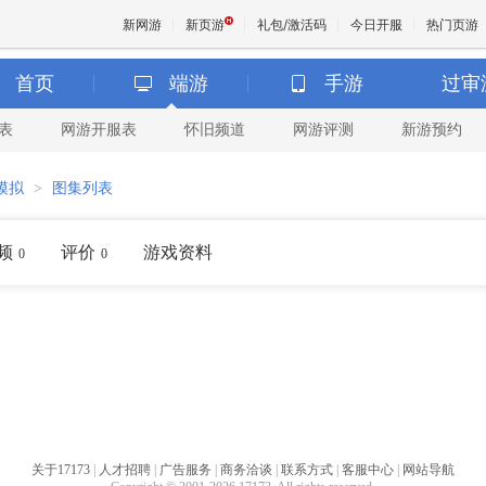
新网游
新页游
礼包/激活码
今日开服
热门页游
首页
端游
手游
过审
表
网游开服表
怀旧频道
网游评测
新游预约
魔兽
模拟
>
图集列表
天堂
频
评价
游戏资料
0
0
王权与
关于17173
|
人才招聘
|
广告服务
|
商务洽谈
|
联系方式
|
客服中心
|
网站导航