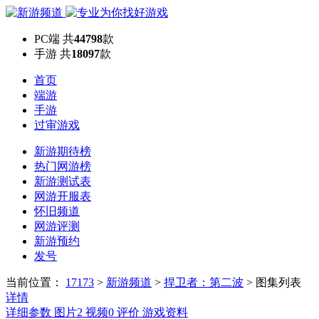
PC端
共
44798
款
手游
共
18097
款
首页
端游
手游
过审游戏
新游期待榜
热门网游榜
新游测试表
网游开服表
怀旧频道
网游评测
新游预约
发号
当前位置：
17173
>
新游频道
>
捍卫者：第二波
>
图集列表
详情
详细参数
图片
2
视频
0
评价
游戏资料