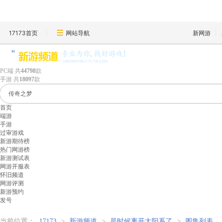
17173首页
网站导航
新网游
PC端
共
44798
款
手游
共
18097
款
首页
端游
手游
过审游戏
新游期待榜
热门网游榜
新游测试表
网游开服表
怀旧频道
网游评测
新游预约
发号
当前位置：
17173
>
新游频道
>
是时候离开太阳系了
>
图集列表