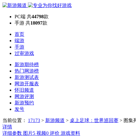
PC端
共
44798
款
手游
共
18097
款
首页
端游
手游
过审游戏
新游期待榜
热门网游榜
新游测试表
网游开服表
怀旧频道
网游评测
新游预约
发号
当前位置：
17173
>
新游频道
>
桌上足球：世界巡回赛
>
图集
详情
详细参数
图片
5
视频
0
评价
游戏资料