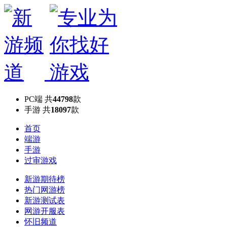
PC端
共
44798
款
手游
共
18097
款
首页
端游
手游
过审游戏
新游期待榜
热门网游榜
新游测试表
网游开服表
怀旧频道