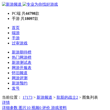
PC端
共
44798
款
手游
共
18097
款
首页
端游
手游
过审游戏
新游期待榜
热门网游榜
新游测试表
网游开服表
怀旧频道
网游评测
新游预约
发号
当前位置：
17173
>
新游频道
>
肮脏的战士2
>
图集列表
详情
详细参数
图片
10
视频
0
评价
游戏资料