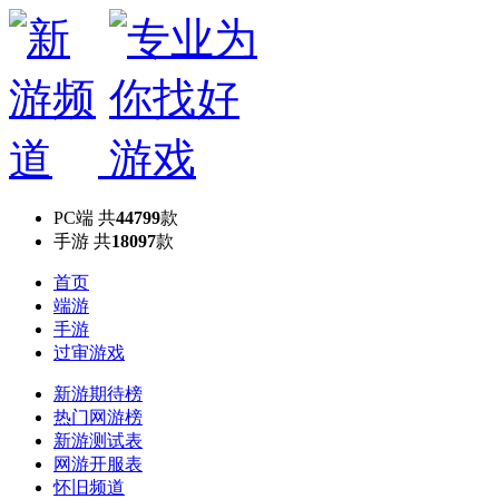
PC端
共
44799
款
手游
共
18097
款
首页
端游
手游
过审游戏
新游期待榜
热门网游榜
新游测试表
网游开服表
怀旧频道