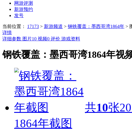
网游评测
新游预约
发号
当前位置：
17173
>
新游频道
>
钢铁覆盖：墨西哥湾1864年
>
详情
详细参数
图片
10
视频
0
评价
游戏资料
钢铁覆盖：墨西哥湾1864年视
共
10
张
20
1864年截图