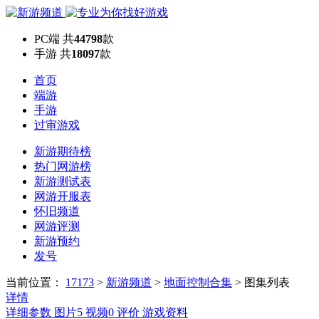
PC端
共
44798
款
手游
共
18097
款
首页
端游
手游
过审游戏
新游期待榜
热门网游榜
新游测试表
网游开服表
怀旧频道
网游评测
新游预约
发号
当前位置：
17173
>
新游频道
>
地面控制合集
>
图集列表
详情
详细参数
图片
5
视频
0
评价
游戏资料