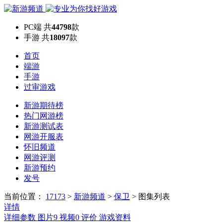
PC端
共
44798
款
手游
共
18097
款
首页
端游
手游
过审游戏
新游期待榜
热门网游榜
新游测试表
网游开服表
怀旧频道
网游评测
新游预约
发号
当前位置：
17173
>
新游频道
>
保卫
>
图集列表
详情
详细参数
图片
9
视频
0
评价
游戏资料