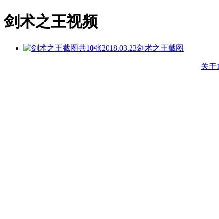
剑术之王视频
共
10
张
2018.03.23
剑术之王截图
关于1