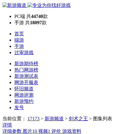
PC端
共
44740
款
手游
共
18097
款
首页
端游
手游
过审游戏
新游期待榜
热门网游榜
新游测试表
网游开服表
怀旧频道
网游评测
新游预约
发号
当前位置：
17173
>
新游频道
>
剑术之王
>
图集列表
详情
详细参数
图片
10
视频
1
评价
游戏资料