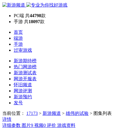
PC端
共
44798
款
手游
共
18097
款
首页
端游
手游
过审游戏
新游期待榜
热门网游榜
新游测试表
网游开服表
怀旧频道
网游评测
新游预约
发号
当前位置：
17173
>
新游频道
>
雄伟的试验
>
图集列表
详情
详细参数
图片
9
视频
0
评价
游戏资料