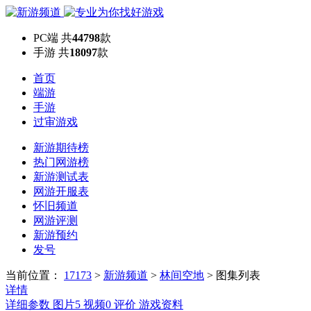
PC端
共
44798
款
手游
共
18097
款
首页
端游
手游
过审游戏
新游期待榜
热门网游榜
新游测试表
网游开服表
怀旧频道
网游评测
新游预约
发号
当前位置：
17173
>
新游频道
>
林间空地
>
图集列表
详情
详细参数
图片
5
视频
0
评价
游戏资料