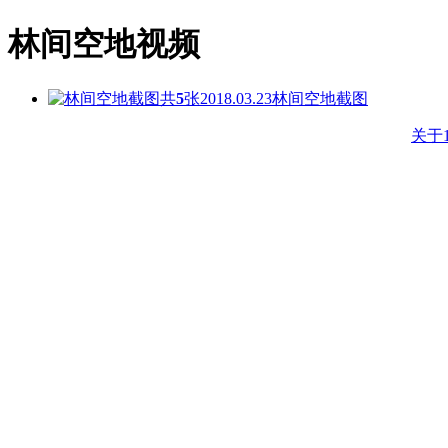
林间空地视频
共
5
张
2018.03.23
林间空地截图
关于1