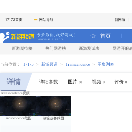
17173首页
网站导航
新网游
首页
新游期待榜
热门网游榜
新游测试表
网游开服
当前位置：
17173
>
新游频道
>
Transcendence
>
图集列表
详情
详细参数
图片
视频
评价
30
0
0
Transcendence视频
Transcendence截图
超验骇客截图