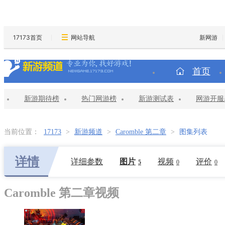
17173首页
网站导航
新网游
首页
新游期待榜
热门网游榜
新游测试表
网游开服
当前位置：
17173
>
新游频道
>
Caromble 第二章
>
图集列表
详情
详细参数
图片
视频
评价
5
0
0
Caromble 第二章视频