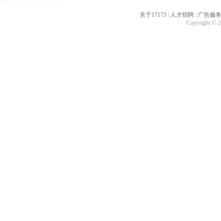
关于17173
|
人才招聘
|
广告服
Copyright © 20