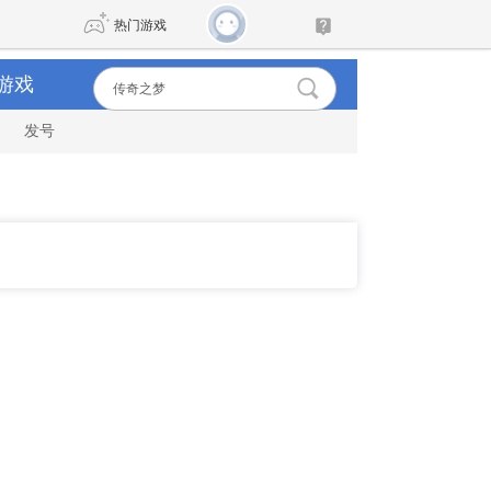
热门游戏
游戏
发号
DNF
传奇4
剑网3旗舰版
新天龙八部
自由
诛仙世界
新仙侠5