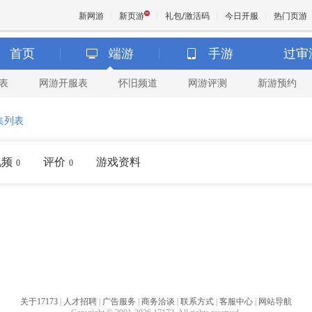
新网游
新页游
礼包/激活码
今日开服
热门页游
首页
端游
手游
过审
表
网游开服表
怀旧频道
网游评测
新游预约
魔兽
集列表
天堂
视频
评价
游戏资料
0
0
王权与
关于17173
|
人才招聘
|
广告服务
|
商务洽谈
|
联系方式
|
客服中心
|
网站导航